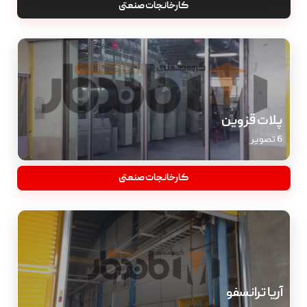
کارخانجات صنعتی
پلات قزوین
6 تصویر
کارخانجات صنعتی
آریا ترانسفو