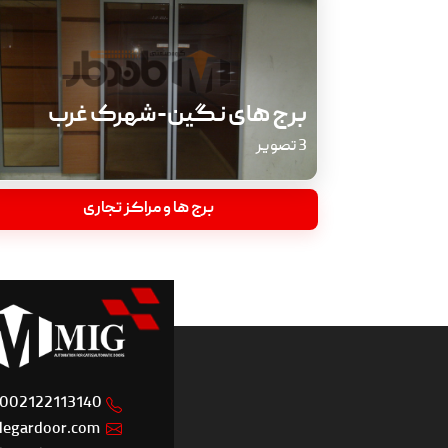
برج های نگین-شهرک غرب
3 تصویر
برج ها و مراکز تجاری
50
02122113140
egardoor.com