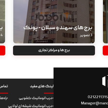
برج های سهند و سبلان - پونک
بر
3 تصویر
4 تصویر
برج ها و مراکز تجاری
لینک های مفید
تماس ب
021221131
›
درب اتوماتیک کشویی
›
راه‌ه
Manager@mand
›
درب اتوماتیک شیشه ای لولایی