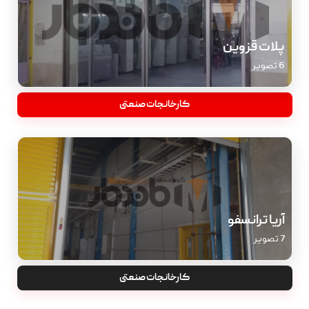
پلات قزوین
6 تصویر
کارخانجات صنعتی
آریا ترانسفو
7 تصویر
کارخانجات صنعتی