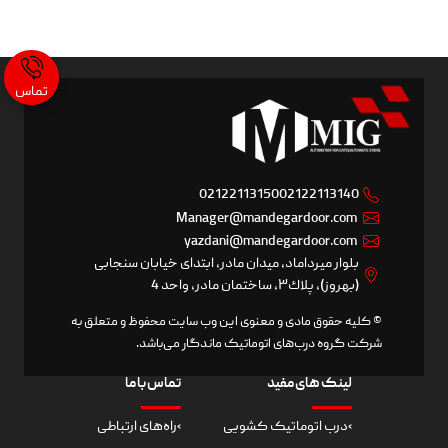
تماس
02122113150
02122113140
Manager@mandegardoor.com
yazdani@mandegardoor.com
بلوار ميرداماد، ميدان مادر، ابتدای خيابان سنجابی
(بهروز)، پلاك٣، ساختمان مادر، واحد 4
© کلیه حقوق مادی و معنوی این وب سایت محفوظ و متعلق به
شرکت گروه درب‌های اتوماتیک ماندگار می‌باشد.
لینک های مفید
تماس با ما
›
درب اتوماتیک کشویی
›
راه‌های ارتباطی