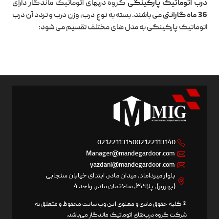
درب اتوماتیک پارکینگی
گروه دربهای اتوماتیک ماندگا
ر
دارای
36 ماه گارانتی
می باشند. بسته به نوع درب، وزن درب و تردد آن درب
اتوماتیک پارکینگی به مدل های مختلف تقسیم می شود:
02122113150
02122113140
Manager@mandegardoor.com
yazdani@mandegardoor.com
بلوار ميرداماد، ميدان مادر، ابتدای خيابان سنجابی
(بهروز)، پلاك٣، ساختمان مادر، واحد 4
© کلیه حقوق مادی و معنوی این وب سایت محفوظ و متعلق به
شرکت گروه درب‌های اتوماتیک ماندگار می‌باشد.