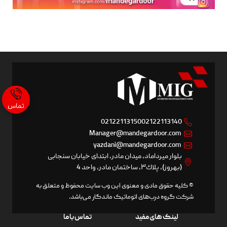
تماس
02122113150
02122113140
Manager@mandegardoor.com
yazdani@mandegardoor.com
بلوار ميرداماد، ميدان مادر، ابتدای خيابان سنجابی
(بهروز)، پلاك٣، ساختمان مادر، واحد 4
© کلیه حقوق مادی و معنوی این وب سایت محفوظ و متعلق به
شرکت گروه درب‌های اتوماتیک ماندگار می‌باشد.
لینک های مفید
تماس با ما