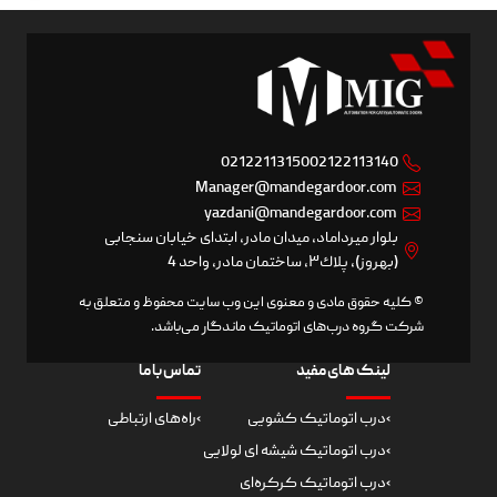
02122113150
02122113140
Manager@mandegardoor.com
yazdani@mandegardoor.com
بلوار ميرداماد، ميدان مادر، ابتدای خيابان سنجابی
(بهروز)، پلاك٣، ساختمان مادر، واحد 4
© کلیه حقوق مادی و معنوی این وب سایت محفوظ و متعلق به
شرکت گروه درب‌های اتوماتیک ماندگار می‌باشد.
لینک های مفید
تماس با ما
›
درب اتوماتیک کشویی
›
راه‌های ارتباطی
›
درب اتوماتیک شیشه ای لولایی
›
درب اتوماتیک کرکره‌ای